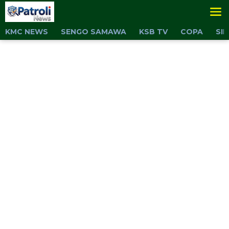
Lewati
ke
konten
KMC NEWS
SENGO SAMAWA
KSB TV
COPA
SI