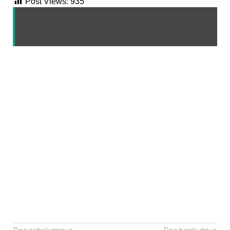
Post Views:
935
BACA JUGA :
Modus Pindahan Rumah,
Empat Komplotan Curat Diringkus