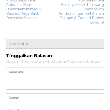
Navigasi
Pos sebelumnya
Pos berikutnya
Antisipasi Banjir,
Babinsa Koramil Taliwang
pos
Bhabinkamtibmas &
Laksanakan
Babinsa Kerja Bakti
Pendampingan Ketahanan
Bersihkan Selokan
Pangan & Edukasi Prokes
Covid 19
Komentar
Tinggalkan Balasan
Alamat email Anda tidak akan dipublikasikan.
Ruas yang wajib ditandai
*