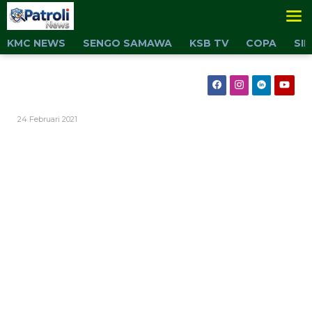
Lewati
ke
konten
KMC NEWS
SENGO SAMAWA
KSB TV
COPA
SI
Oleh
24 Februari 2021
Admin