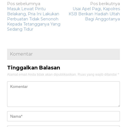
Navigasi
Pos sebelumnya
Pos berikutnya
Masuk Lewat Pintu
Usai Apel Pagi, Kapolres
pos
Belakang, Pria Ini Lakukan
KSB Berikan Hadiah Ultah
Perbuatan Tidak Senonoh
Bagi Anggotanya
Kepada Tetangganya Yang
Sedang Tidur
Komentar
Tinggalkan Balasan
Alamat email Anda tidak akan dipublikasikan.
Ruas yang wajib ditandai
*