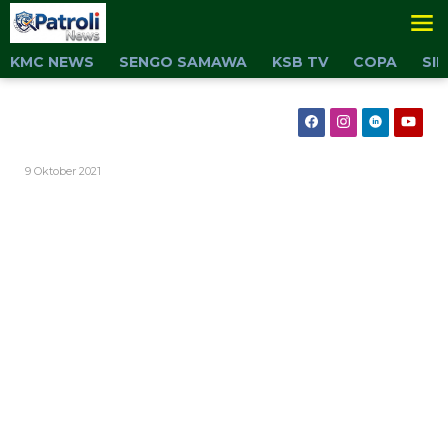
Lewati
ke
konten
KMC NEWS
SENGO SAMAWA
KSB TV
COPA
SI
Oleh
9 Oktober 2021
Admin