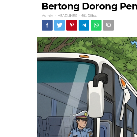
Bertong Dorong Pem
Admin
HEADLINES
-
-
691 Dilihat