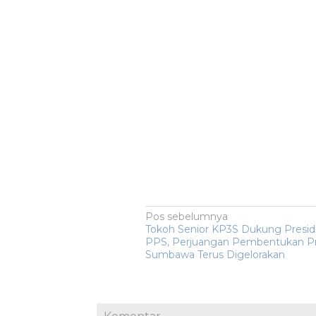
Navigasi
Pos sebelumnya
Tokoh Senior KP3S Dukung Presidi
pos
PPS, Perjuangan Pembentukan Pr
Sumbawa Terus Digelorakan