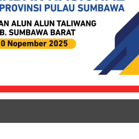
up Baik, Vaksinasi di Sumbawa Barat Capai 1.325