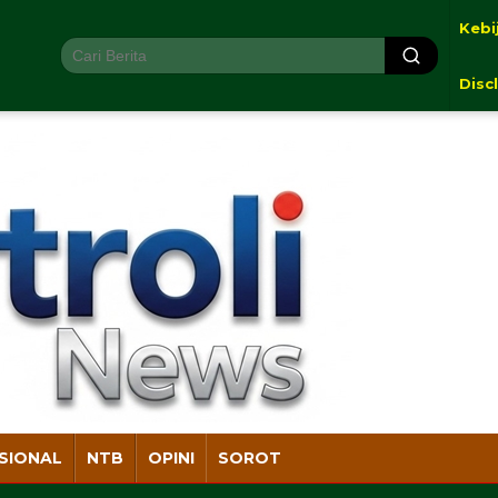
Kebi
Disc
SIONAL
NTB
OPINI
SOROT