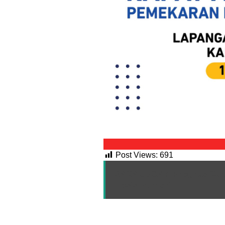
Post Views:
691
BACA JUGA :
Progres Cuk
Dosis Perhari