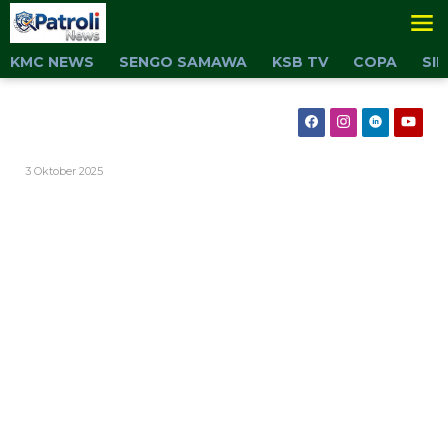
Lewati
ke
konten
KMC NEWS
SENGO SAMAWA
KSB TV
COPA
SI
Oleh
3 Oktober 2025
Admin