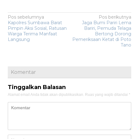
Navigasi
Pos sebelumnya
Pos berikutnya
Kapolres Sumbawa Barat
Jaga Bumi Pariri Lema
pos
Pimpin Aksi Sosial, Ratusan
Bariri, Pemuda Telaga
Warga Terima Manfaat
Bertong Dorong
Langsung
Pemeriksaan Ketat di Poto
Tano
Komentar
Tinggalkan Balasan
Alamat email Anda tidak akan dipublikasikan.
Ruas yang wajib ditandai
*