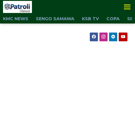
Lewati
ke
konten
KMC NEWS
SENGO SAMAWA
KSB TV
COPA
SI