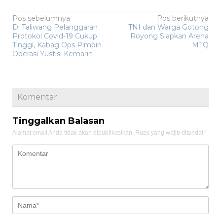
Navigasi
Pos sebelumnya
Pos berikutnya
Di Taliwang Pelanggaran
TNI dan Warga Gotong
pos
Protokol Covid-19 Cukup
Royong Siapkan Arena
Tinggi, Kabag Ops Pimpin
MTQ
Operasi Yustisi Kemarin
Komentar
Tinggalkan Balasan
Alamat email Anda tidak akan dipublikasikan.
Ruas yang wajib ditandai
*