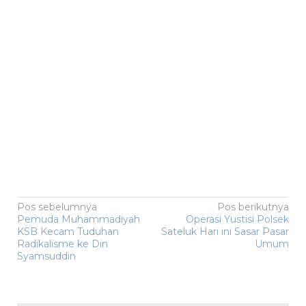
Navigasi
Pos sebelumnya
Pos berikutnya
Pemuda Muhammadiyah
Operasi Yustisi Polsek
pos
KSB Kecam Tuduhan
Sateluk Hari ini Sasar Pasar
Radikalisme ke Din
Umum
Syamsuddin