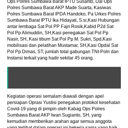
Ops Polres Sumbawa Barat IPTU Susanto, Dal Ops
Polres Sumbawa Barat AKP Made Suarta, Kasiwas
Polres Sumbawa Barat IPDA Handoko, Pa Urkes Polres
Sumbawa Barat IPTU Ika Hidayati, S.si,Kasi Hubungan
antar lembaga Sat Pol PP Fajri Rosik,Kabid P2d Sat
Pol Pp Alimuddin, SH,Kasi penegakan Sat Pol Pp
Nasir, SH, Kasi tibum Sat Pol Pp M. Sukri, Spd,Kasi
mobilisasi dan pelatihan Mustamar, SH,Kasi Opdal Sat
Pol Pp Dimas, ST, jumlah total gabungan TNI-Polri dan
Instansi terkait yang hadir sekitar 45 orang.
BACA JUGA :
Kembali Tim Puma Polres
Sumbawa Barat Bekuk Pelaku Curanmor
Kegiatan operasi semalam diawali dengan apel
persiapan Oprasi Yustisi penegakan protokol kesehatan
Covid-19 yang di pimpin oleh Kabag Ops Polres
Sumbawa Barat AKP Iwan Sugianto, SH, yang
kemudian memberikan arahan agar semua anggota
yang terlibat dalam operasi ini bekerja sama yang baik