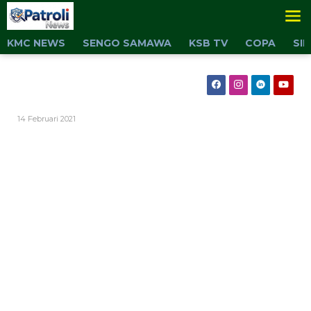
Lewati
ke
konten
KMC NEWS
SENGO SAMAWA
KSB TV
COPA
SI
Oleh
14 Februari 2021
Admin