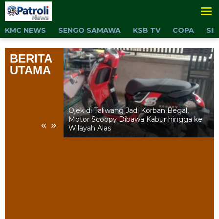
Lewati
ke
konten
KMC NEWS
SENGO SAMAWA
KSB TV
COPA
SI
BERITA
UTAMA
n, Haji Firin
Ojek di Taliwang Jadi Korban Begal,
 Cara
Motor Scoopy Dibawa Kabur hingga ke
«
»
Wilayah Alas