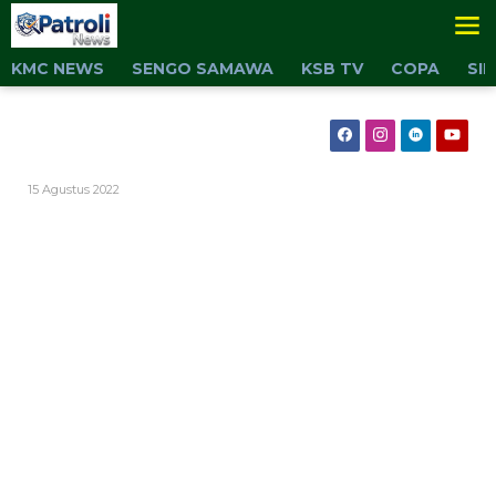
Lewati
ke
konten
KMC NEWS
SENGO SAMAWA
KSB TV
COPA
SI
Oleh
15 Agustus 2022
Admin