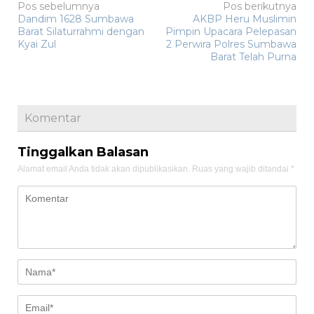
Navigasi
Pos sebelumnya
Pos berikutnya
Dandim 1628 Sumbawa
AKBP Heru Muslimin
pos
Barat Silaturrahmi dengan
Pimpin Upacara Pelepasan
Kyai Zul
2 Perwira Polres Sumbawa
Barat Telah Purna
Komentar
Tinggalkan Balasan
Alamat email Anda tidak akan dipublikasikan.
Ruas yang wajib ditandai
*