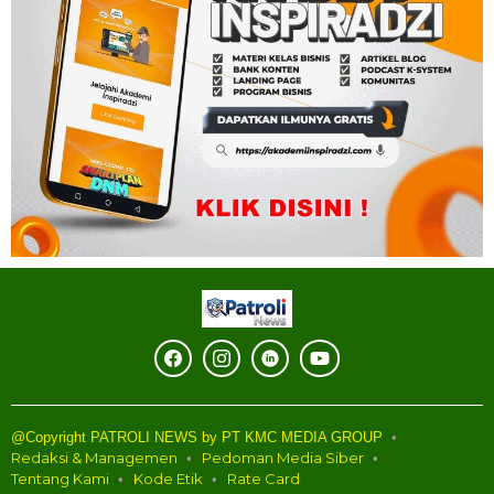
@Copyright PATROLI NEWS by PT KMC MEDIA GROUP
Redaksi & Managemen
Pedoman Media Siber
Tentang Kami
Kode Etik
Rate Card