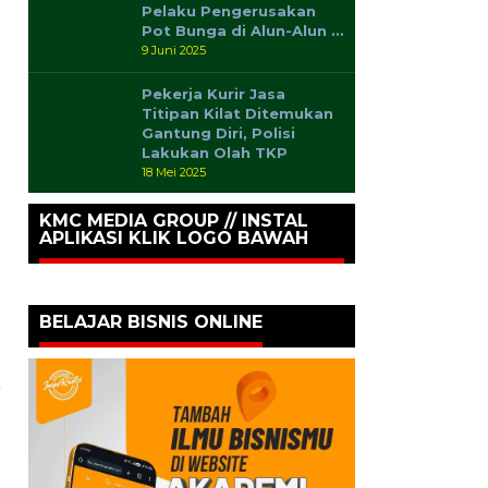
Pelaku Pengerusakan
Pot Bunga di Alun-Alun …
9 Juni 2025
Pekerja Kurir Jasa
Titipan Kilat Ditemukan
Gantung Diri, Polisi
Lakukan Olah TKP
18 Mei 2025
KMC MEDIA GROUP // INSTAL
APLIKASI KLIK LOGO BAWAH
BELAJAR BISNIS ONLINE
a
3
l