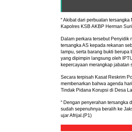
BACA JUGA :
Operasi Yus
“ Akibat dari perbuatan tersangk
Kapolres KSB AKBP Herman Suriyo
Dalam perkara tersebut Penyidik
tersangka AS kepada rekanan sebe
lampu, serta barang bukti berupa
yang dipimpin langsung oleh IPTU
kepercayaan merangkap jabatan se
Secara terpisah Kasat Reskrim Pol
membenarkan bahwa agenda hari i
Tindak Pidana Korupsi di Desa La
“ Dengan penyerahan tersangka d
sudah sepenuhnya beralih ke Jak
ujar Afrijal.(P1)