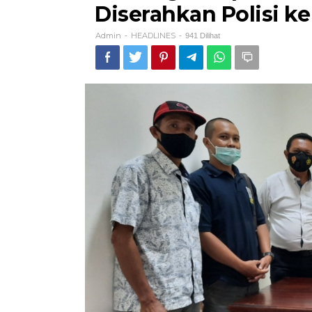
Diserahkan Polisi k
Admin
HEADLINES
-
-
941 Dilihat