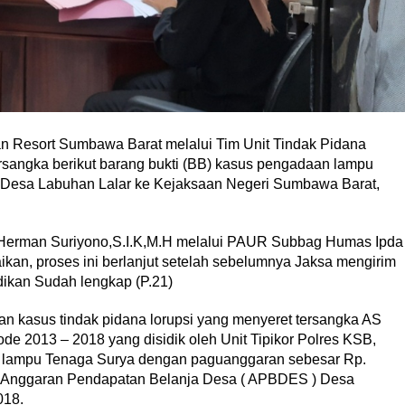
an Resort Sumbawa Barat melalui Tim Unit Tindak Pidana
ersangka berikut barang bukti (BB) kasus pengadaan lampu
i Desa Labuhan Lalar ke Kejaksaan Negeri Sumbawa Barat,
Herman Suriyono,S.I.K,M.H melalui PAUR Subbag Humas Ipda
an, proses ini berlanjut setelah sebelumnya Jaksa mengirim
dikan Sudah lengkap (P.21)
n kasus tindak pidana lorupsi yang menyeret tersangka AS
e 2013 – 2018 yang disidik oleh Unit Tipikor Polres KSB,
n lampu Tenaga Surya dengan paguanggaran sebesar Rp.
i Anggaran Pendapatan Belanja Desa ( APBDES ) Desa
018.