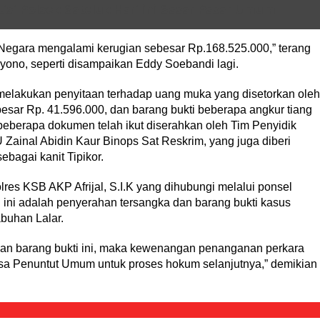
tisi Polsek Sateluk Hari ini Sasar Pasar Umum
a Negara mengalami kerugian sebesar Rp.168.525.000,” terang
no, seperti disampaikan Eddy Soebandi lagi.
 melakukan penyitaan terhadap uang muka yang disetorkan ole
sar Rp. 41.596.000, dan barang bukti beberapa angkur tiang
 beberapa dokumen telah ikut diserahkan oleh Tim Penyidik
 Zainal Abidin Kaur Binops Sat Reskrim, yang juga diberi
bagai kanit Tipikor.
res KSB AKP Afrijal, S.I.K yang dihubungi melalui ponsel
ni adalah penyerahan tersangka dan barang bukti kasus
buhan Lalar.
an barang bukti ini, maka kewenangan penanganan perkara
sa Penuntut Umum untuk proses hokum selanjutnya,” demikian