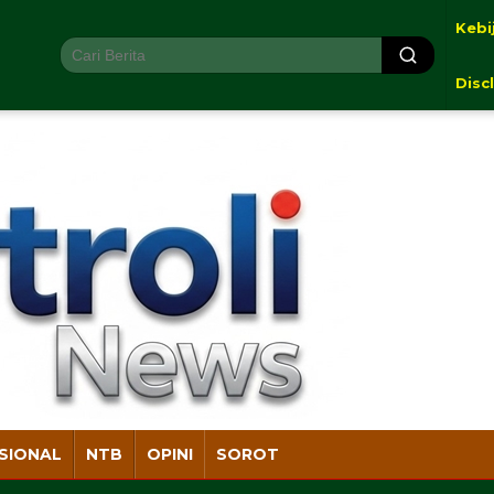
Kebi
Disc
SIONAL
NTB
OPINI
SOROT