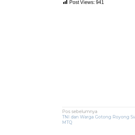
Post Views:
941
Navigasi
Pos sebelumnya
TNI dan Warga Gotong Royong Si
pos
MTQ