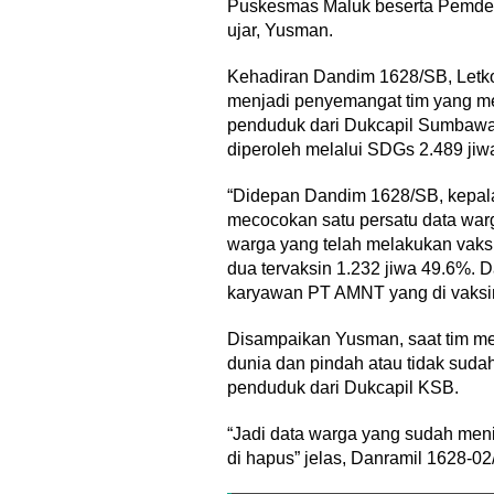
Puskesmas Maluk beserta Pemdes
ujar, Yusman.
Kehadiran Dandim 1628/SB, Letkol
menjadi penyemangat tim yang mel
penduduk dari Dukcapil Sumbawa 
diperoleh melalui SDGs 2.489 jiwa
“Didepan Dandim 1628/SB, kepa
mecocokan satu persatu data warg
warga yang telah melakukan vaksi
dua tervaksin 1.232 jiwa 49.6%. D
karyawan PT AMNT yang di vaksin
Disampaikan Yusman, saat tim m
dunia dan pindah atau tidak suda
penduduk dari Dukcapil KSB.
“Jadi data warga yang sudah men
di hapus” jelas, Danramil 1628-02