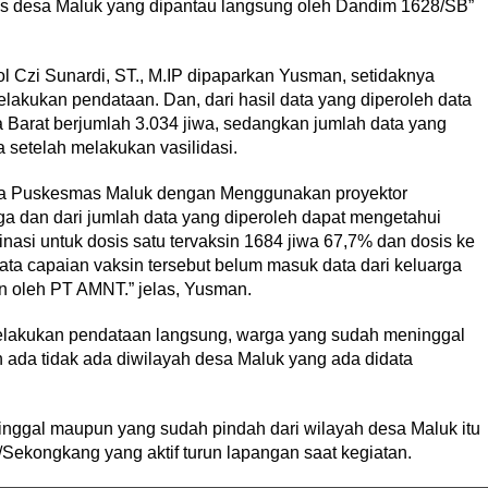
 desa Maluk yang dipantau langsung oleh Dandim 1628/SB”
 Czi Sunardi, ST., M.IP dipaparkan Yusman, setidaknya
akukan pendataan. Dan, dari hasil data yang diperoleh data
Barat berjumlah 3.034 jiwa, sedangkan jumlah data yang
 setelah melakukan vasilidasi.
la Puskesmas Maluk dengan Menggunakan proyektor
a dan dari jumlah data yang diperoleh dapat mengetahui
nasi untuk dosis satu tervaksin 1684 jiwa 67,7% dan dosis ke
ata capaian vaksin tersebut belum masuk data dari keluarga
 oleh PT AMNT.” jelas, Yusman.
elakukan pendataan langsung, warga yang sudah meninggal
h ada tidak ada diwilayah desa Maluk yang ada didata
inggal maupun yang sudah pindah dari wilayah desa Maluk itu
/Sekongkang yang aktif turun lapangan saat kegiatan.