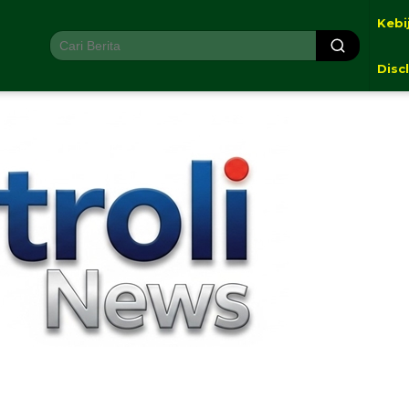
Kebi
Disc