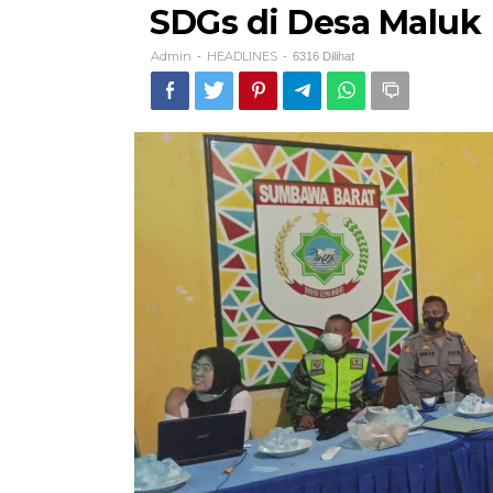
SDGs di Desa Maluk
Admin
HEADLINES
-
-
6316 Dilihat