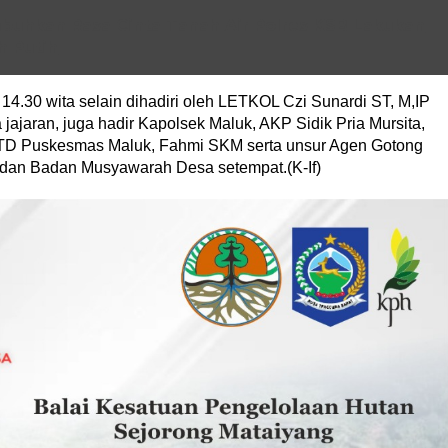
buhkan Rasa Cinta Tanah Air Polres KSB Lakukan
h Putih
14.30 wita selain dihadiri oleh LETKOL Czi Sunardi ST, M,IP
jaran, juga hadir Kapolsek Maluk, AKP Sidik Pria Mursita,
TD Puskesmas Maluk, Fahmi SKM serta unsur Agen Gotong
dan Badan Musyawarah Desa setempat.(K-If)