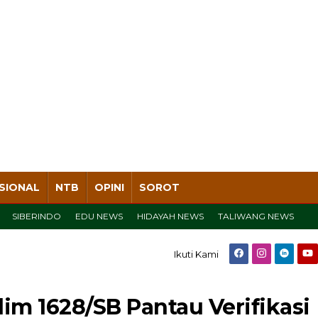
SIONAL
NTB
OPINI
SOROT
SIBERINDO
EDU NEWS
HIDAYAH NEWS
TALIWANG NEWS
Ikuti Kami
dim 1628/SB Pantau Verifikasi