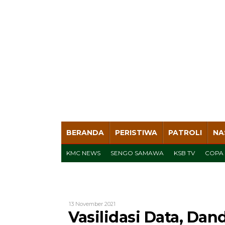
BERANDA
PERISTIWA
PATROLI
NA
KMC NEWS
SENGO SAMAWA
KSB TV
COPA
Oleh
13 November 2021
Admin
Vasilidasi Data, Dan