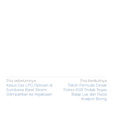
Navigasi
Pos sebelumnya
Pos berikutnya
Kasus Gas LPG Oplosan di
Tokoh Pemuda Desak
pos
Sumbawa Barat Resmi
Polres KSB Tindak Tegas
Dilimpahkan ke Kejaksaan
Balap Liar dan Razia
Knalpot Brong