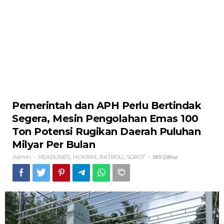
Pemerintah dan APH Perlu Bertindak
Segera, Mesin Pengolahan Emas 100
Ton Potensi Rugikan Daerah Puluhan
Milyar Per Bulan
Admin
HEADLINES
HUKRIM
PATROLI
SOROT
-
,
,
,
-
989 Dilihat