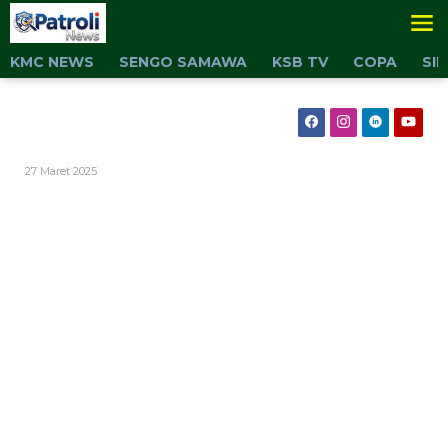
Lewati
ke
konten
KMC NEWS
SENGO SAMAWA
KSB TV
COPA
SI
Oleh
27 Maret 2025
Admin